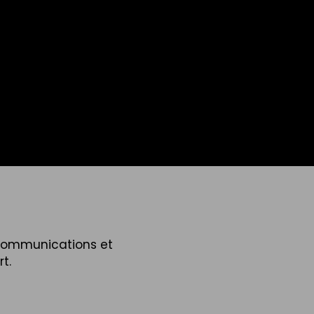
 communications et
t.