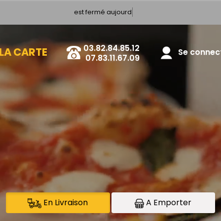
est fermé aujourd hui
03.82.84.85.12
LA CARTE
Se connecte
07.83.11.67.09
En Livraison
A Emporter