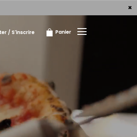
×
×
Panier
r / S'inscrire