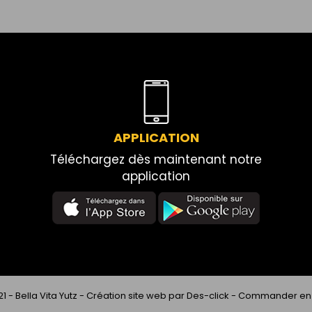
APPLICATION
Téléchargez dès maintenant notre
application
21 -
Bella Vita Yutz
- Création site web par
Des-click
-
Commander en 