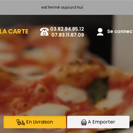
est fermé aujourd hui
03.82.84.85.12
LA CARTE
Se connecte
07.83.11.67.09
En Livraison
A Emporter