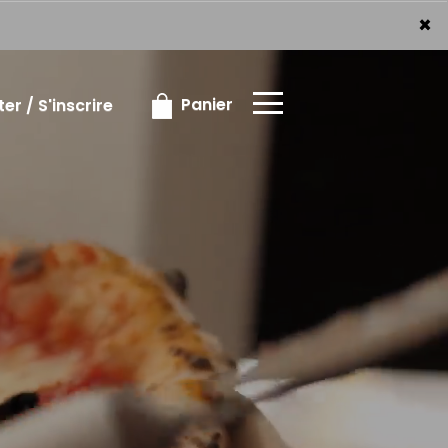
×
×
Panier
r / S'inscrire