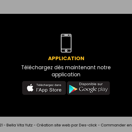
APPLICATION
Téléchargez dès maintenant notre
application
21 -
Bella Vita Yutz
- Création site web par
Des-click
-
Commander en 