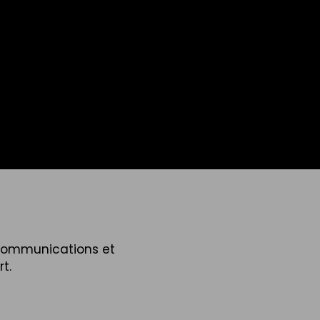
 communications et
t.