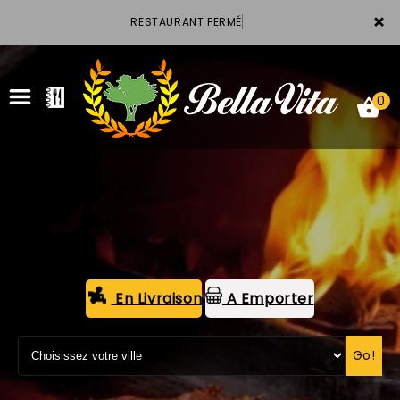
×
RESTAURANT FERMÉ
0
ACCUEIL
LA CARTE
VOTRE COMPTE
En Livraison
A Emporter
NOTRE RESTAURANT
Go!
VOS AVIS
MENTIONS LÉGALES