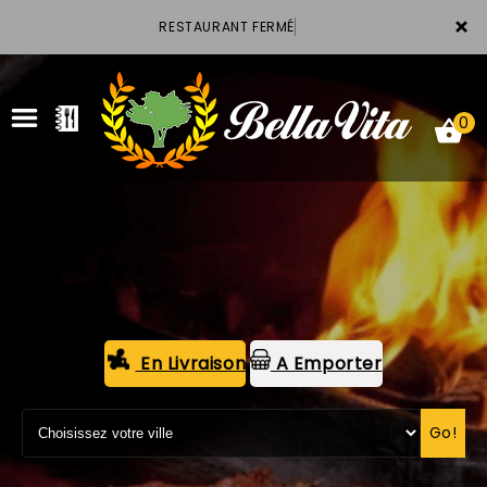
×
RESTAURANT FERMÉ
0
ACCUEIL
LA CARTE
VOTRE COMPTE
En Livraison
A Emporter
NOTRE RESTAURANT
Go!
VOS AVIS
MENTIONS LÉGALES