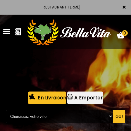
×
RESTAURANT FERMÉ
0
ACCUEIL
LA CARTE
VOTRE COMPTE
En Livraison
A Emporter
NOTRE RESTAURANT
Go!
VOS AVIS
MENTIONS LÉGALES