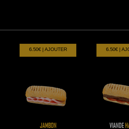
SAUMON
MERGU
6.50€ | AJOUTER
6.50€ | A
JAMBON
VIANDE
H