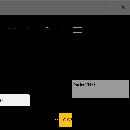
×
×
Panier
r / S'inscrire
Panier Vide !