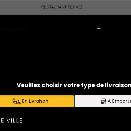
RESTAURANT FERMÉ
03.82.84.85.12
LA CARTE
Se connecte
07.83.11.67.09
PANINIS