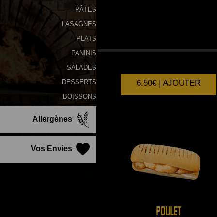
PÂTES
LASAGNES
PLATS
4
FROMAGES
PANINIS
SALADES
6.50€ | AJOUTER
DESSERTS
BOISSONS
Allergènes
Vos Envies
POULET